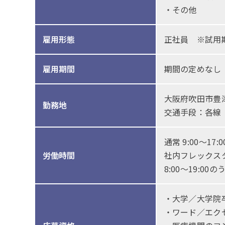
・その他
雇用形態
正社員 ※試用
雇用期間
期間の定めなし
大阪府吹田市豊津
勤務地
交通手段：各線
通常 9:00〜17:
労働時間
社内フレックス
8:00〜19:
・大学／大学院
・ワード／エク