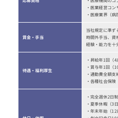
応募資格
・医療機関のコ
・医業経営コン
・医療業界（病
当社規定に準ず
賃金・手当
時間外手当、資
経験・能力を十
・昇給年1回（4
・賞与年1回（1
待遇・福利厚生
・通勤費全額支
・各種社会保険
・完全週休2日
・夏季休暇（3
・年末年始（12