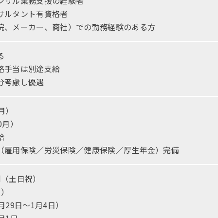
ンサル業務支援の経験者
サルタント有資格者
院、メーカー、商社）での勤務経験のある方
る
格手当は別途支給
分考慮し優遇
月）
0月）
給
（雇用保険／労災保険／健康保険／厚生年金）完備
制（土日祝）
日）
月29日～1月4日）